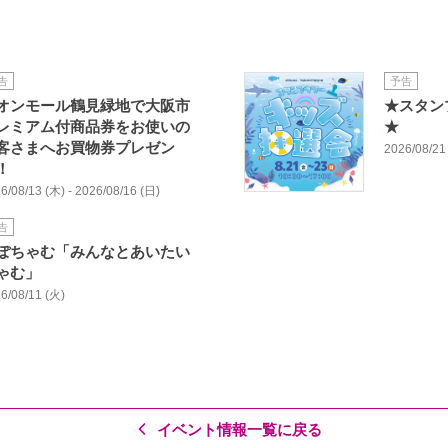
告
予告
オンモール鶴見緑地で大阪市
★スタン
レミアム付商品券をお使いの
★
客さまへお買物券プレゼン
2026/08/21 
！
6/08/13 (木) - 2026/08/16 (日)
告
ぽちゃむ「みんなとあいたい
ゃむ」
6/08/11 (火)
イベント情報一覧に戻る