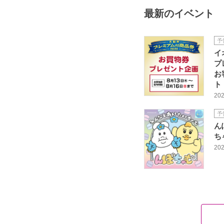
最新のイベント
予
イ
プ
お
ト
202
予
ん
ち
202