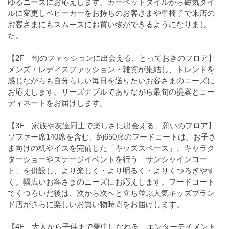
ゆるニーズにお応えします。カーペットタイルから磁気タイ
ルに変更しベビーカーをお持ちのお客さまや車椅子で来店の
お客さまにもスムーズにお買い物ができるようになりまし
た。
【2F 旬のファッションに出会える、とっておきのフロア】
メンズ・レディスファッション・雑貨が集結し、トレンドを
感じながらも自分らしい毎日を送りたいお客さまのニーズに
お応えします。リーズナブルでありながら最旬の提案とコー
ディネートをお届けします。
【3F 家族や友達同士で楽しさに出会える、憩いのフロア】
ソファー席140席を含む、約650席のフードコートは、お子さ
ま向けの机やイスを完備した「キッズスペース」、キャラク
ターショーやステージイベントを行う「サンシャインコー
ト」を併設し、より楽しく・より明るく・よりくつろぎやす
く。幅広いお客さまのニーズにお応えします。フードコート
でくつろいだ後は、次から次へと立ち並ぶ人気キッズブラン
ド店がさらに楽しいお買い物時間をお届けします。
【4F 大人から子供まで夢中になれる、エンターテイメント