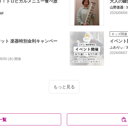
き！トロピカルメニュー食べ放
大人の鍵
山野楽器
/
3
2026/08/08
4F
キッズ関連
ット 楽器特別金利キャンペー
イベント
ふわりぃ
/
3
2026/08/07
/09/30 (水) 開催
もっと見る
一覧