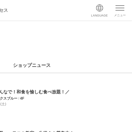
セス
メニュー
LANGUAGE
ショップニュース
んなで！和食を愉しむ食べ放題！／
エクスブルー
/
4F
 (土)