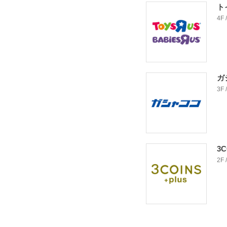
ト
4F
ガ
3F
3
2F