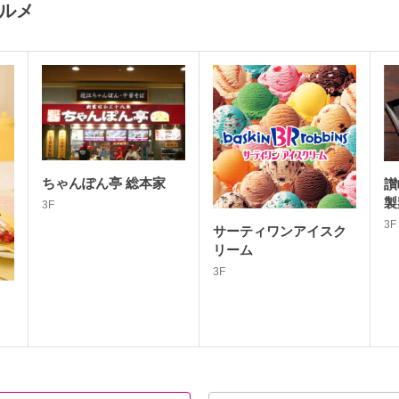
グルメ
ちゃんぽん亭 総本家
讃
製
3F
3F
サーティワンアイスク
リーム
3F