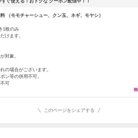
今すぐ使える！おトクな クーポン配信中！！
料 （モモチャーシュー、クン玉、ネギ、モヤシ）
き1枚のみ
ただけます。
方が対象。
切れの場合がございます。
ーポン等の併用不可。
応不可
他
このページをシェアする