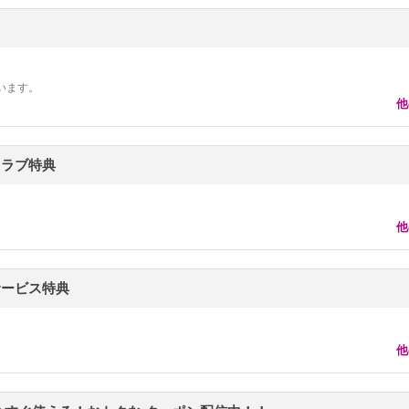
います。
他
クラブ特典
他
サービス特典
他