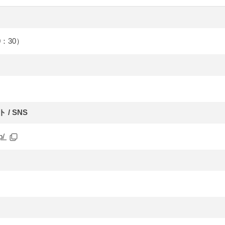
0：30）
/ SNS
jp/