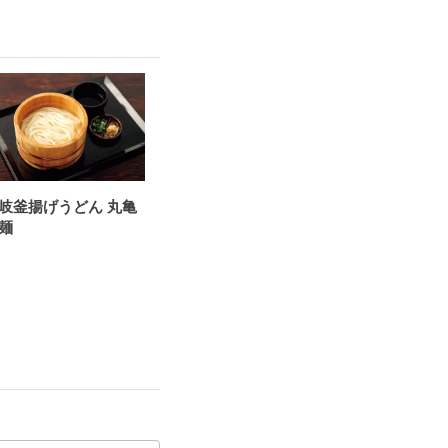
岐釜揚げうどん 丸亀
麺