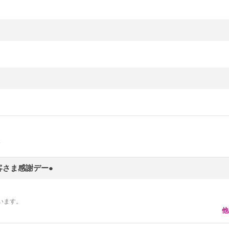
お客さま感謝デー●
います。
他